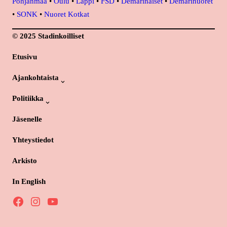
Pohjanmaa
•
Oulu
•
Lappi
•
FSD
•
Demarinaiset
•
Demarinuoret
•
SONK
•
Nuoret Kotkat
© 2025 Stadinkoilliset
Etusivu
Ajankohtaista
Politiikka
Jäsenelle
Yhteystiedot
Arkisto
In English
Facebook
Instagram
YouTube