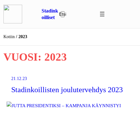
Siirry
Stadink
sisältöön
Etsi
E
oilliset
t
s
Kotiin
2023
i
VUOSI:
2023
21.12.23
Stadinkoillisten joulutervehdys 2023