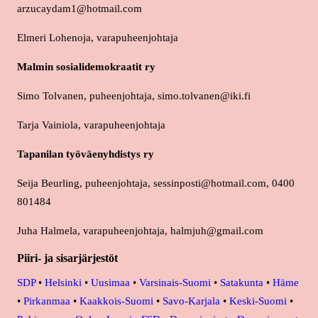
arzucaydam1@hotmail.com
Elmeri Lohenoja, varapuheenjohtaja
Malmin sosialidemokraatit ry
Simo Tolvanen, puheenjohtaja, simo.tolvanen@iki.fi
Tarja Vainiola, varapuheenjohtaja
Tapanilan työväenyhdistys ry
Seija Beurling, puheenjohtaja, sessinposti@hotmail.com, 0400
801484
Juha Halmela, varapuheenjohtaja, halmjuh@gmail.com
Piiri- ja sisarjärjestöt
SDP
•
Helsinki
•
Uusimaa
•
Varsinais-Suomi
•
Satakunta
•
Häme
•
Pirkanmaa
•
Kaakkois-Suomi
•
Savo-Karjala
•
Keski-Suomi
•