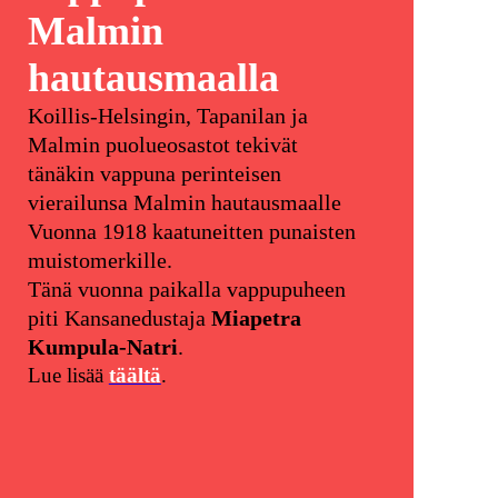
Malmin
hautausmaalla
Koillis-Helsingin, Tapanilan ja
Malmin puolueosastot tekivät
tänäkin vappuna perinteisen
vierailunsa Malmin hautausmaalle
Vuonna 1918 kaatuneitten punaisten
muistomerkille.
Tänä vuonna paikalla vappupuheen
piti Kansanedustaja
Miapetra
Kumpula-Natri
.
Lue lisää
täältä
.