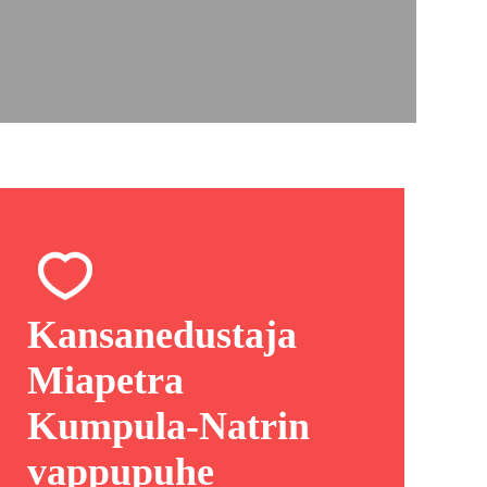
Kansanedustaja
Miapetra
Kumpula-Natrin
vappupuhe