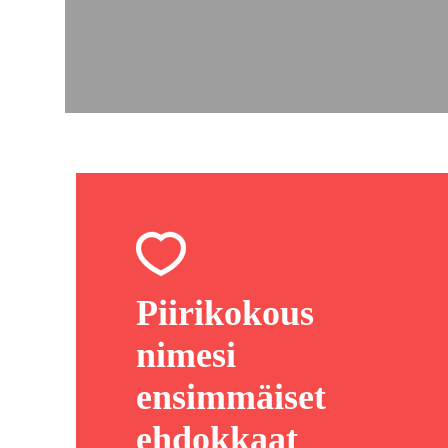
Piirikokous
nimesi
ensimmäiset
ehdokkaat