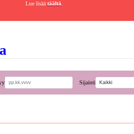
Lue lisää
täältä
.
a
yy
Sijainti