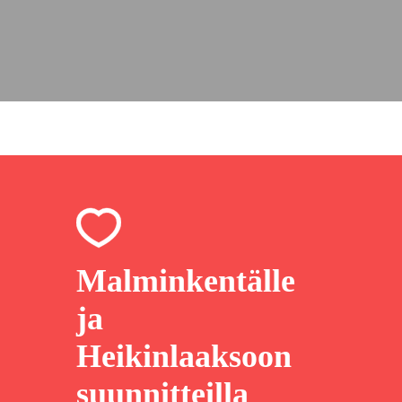
Malminkentälle
ja
Heikinlaaksoon
suunnitteilla