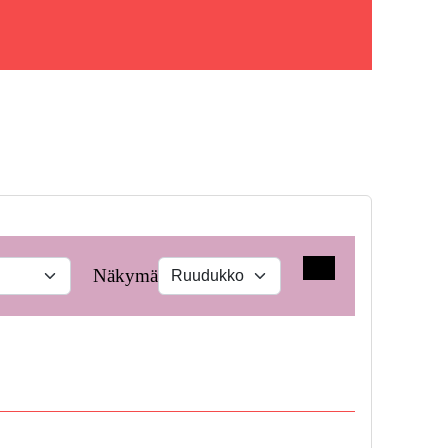
Hae
Näkymä