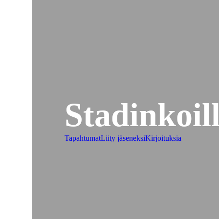
Stadinkoill
Tapahtumat
Liity jäseneksi
Kirjoituksia