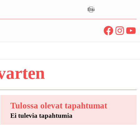
E
Etsi
t
s
Facebook
Instagram
YouTube
i
varten
Tulossa olevat tapahtumat
Ei tulevia tapahtumia