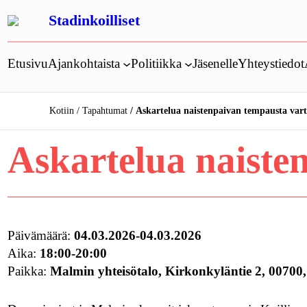
Siirry
Stadinkoilliset
sisältöön
Etusivu
Ajankohtaista
Politiikka
Jäsenelle
Yhteystiedot
Kotiin
Tapahtumat
Askartelua naistenpaivan tempausta var
Askartelua naiste
Päivämäärä:
04.03.2026-04.03.2026
Aika:
18:00-20:00
Paikka:
Malmin yhteisötalo, Kirkonkyläntie 2, 00700,