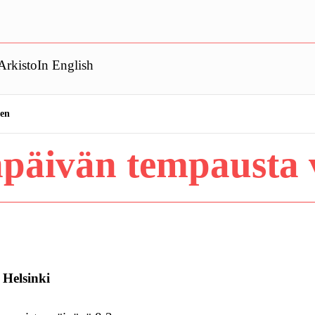
Arkisto
In English
ten
npäivän tempausta 
 Helsinki