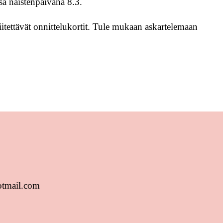
sa naistenpäivänä 8.3.
ettävät onnittelukortit. Tule mukaan askartelemaan
otmail.com