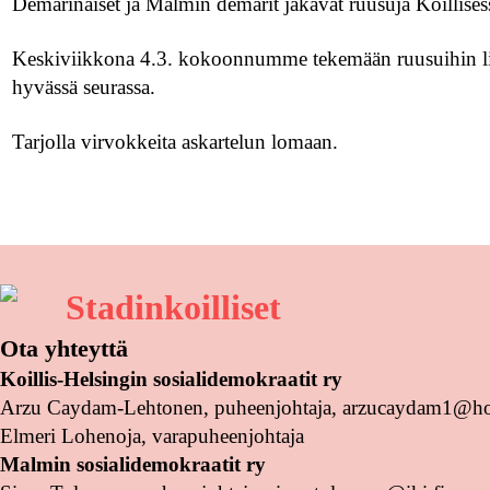
Demarinaiset ja Malmin demarit jakavat ruusuja Koillises
Keskiviikkona 4.3. kokoonnumme tekemään ruusuihin liit
hyvässä seurassa.
Tarjolla virvokkeita askartelun lomaan.
Stadinkoilliset
Ota yhteyttä
Koillis-Helsingin sosialidemokraatit ry
Arzu Caydam-Lehtonen, puheenjohtaja, arzucaydam1@h
Elmeri Lohenoja, varapuheenjohtaja
Malmin sosialidemokraatit ry